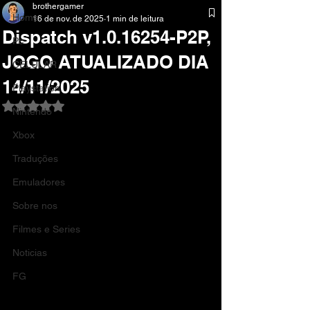
brothergamer
Home
16 de nov. de 2025
1 min de leitura
Dispatch v1.0.16254-P2P,
Pc
JOGO ATUALIZADO DIA
CELULAR
14/11/2025
Playstation
Avaliado com NaN de 5 estrelas.
Nintendo
Xbox
Traduções
Emuladores
Sobre nos
Filmes e Series
Noticias
FG