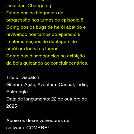
incluídas. Changelog: -
Corrigidos os bloqueios de 
progressão nos turnos do episódio 8.
Corrigidos os bugs de herói abatido e 
revivendo nos turnos do episódio 8.
Implementações de dublagem de 
herói em todos os turnos.
Corrigidas discrepâncias na exibição 
da bola quicando ao concluir cenários.
Título: Dispatch
Gênero: Ação, Aventura, Casual, Indie, 
Estratégia
Data de lançamento: 22 de outubro de 
2025
Apoie os desenvolvedores de 
software. COMPRE!