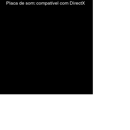
Placa de som: compatível com DirectX
https://youtu.be/Aa0JJhIbQfc