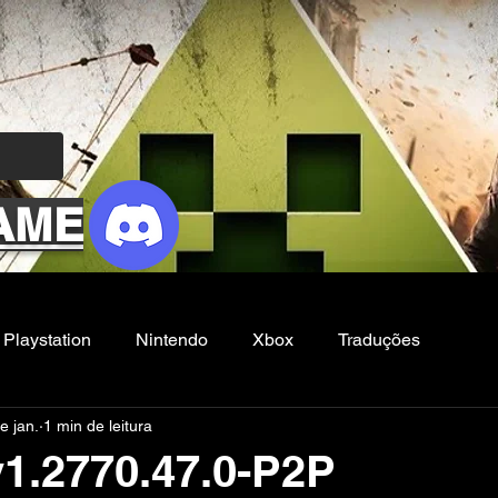
AME
Playstation
Nintendo
Xbox
Traduções
e jan.
1 min de leitura
Filmes e Series
Noticias
FG
v1.2770.47.0-P2P