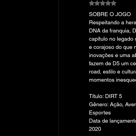
Avaliado com NaN
SOBRE O JOGO
Respeitando a hera
DNA da franquia, 
capítulo no legado
e corajoso do que 
inovações e uma a
fazem de D5 um cen
road, estilo e cultu
momentos inesquec
Título: DIRT 5
Gênero: Ação, Aven
Esportes
Data de lançament
2020