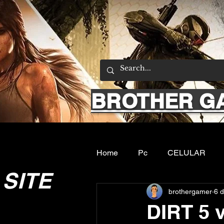
BROTHER G
Home
Pc
CELULAR
SITE
brothergamer
6 d
Emuladores
Sobre nos
DIRT 5 