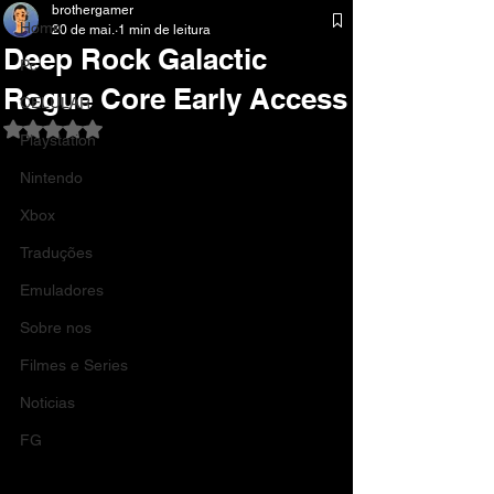
brothergamer
Home
20 de mai.
1 min de leitura
Deep Rock Galactic
Pc
Rogue Core Early Access
CELULAR
Avaliado com NaN de 5 estrelas.
Playstation
Nintendo
Xbox
Traduções
Emuladores
Sobre nos
Filmes e Series
Noticias
FG