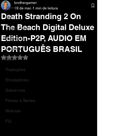
brothergamer
Home
19 de mar.
1 min de leitura
Death Stranding 2 On
Pc
The Beach Digital Deluxe
CELULAR
Edition-P2P, AUDIO EM
Playstation
PORTUGUÊS BRASIL
Nintendo
Avaliado com NaN de 5 estrelas.
Xbox
Traduções
Emuladores
Sobre nos
Filmes e Series
Noticias
FG