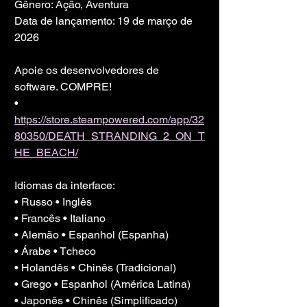
Gênero: Ação, Aventura
Data de lançamento: 19 de março de 
2026
Apoie os desenvolvedores de 
software. COMPRE!
• 
https://store.steampowered.com/app/32
80350/DEATH_STRANDING_2_ON_T
HE_BEACH/
Idiomas da interface:
• Russo • Inglês
• Francês • Italiano
• Alemão • Espanhol (Espanha)
• Árabe • Tcheco
• Holandês • Chinês (Tradicional)
• Grego • Espanhol (América Latina)
• Japonês • Chinês (Simplificado)