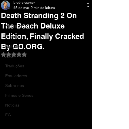
brothergamer
Home
18 de mar.
2 min de leitura
Death Stranding 2 On
Pc
The Beach Deluxe
CELULAR
Edition, Finally Cracked
Playstation
By GD.ORG.
Nintendo
Avaliado com NaN de 5 estrelas.
Xbox
Traduções
Emuladores
Sobre nos
Filmes e Series
Noticias
FG