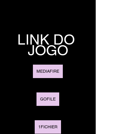
LINK DO 
JOGO
MEDIAFIRE
GOFILE
1FICHIER