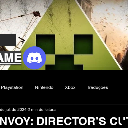
AME
Playstation
Nintendo
Xbox
Traduções
de jul. de 2024
2 min de leitura
Filmes e Series
Noticias
FG
NVOY: DIRECTOR’S CU