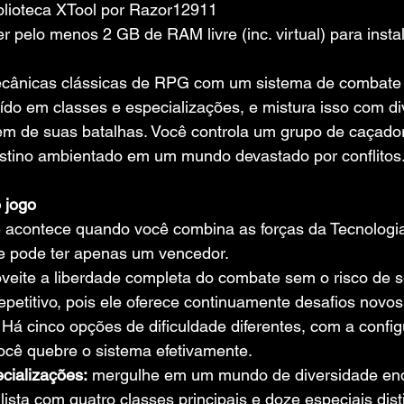
blioteca XTool por Razor12911
r pelo menos 2 GB de RAM livre (inc. virtual) para insta
ecânicas clássicas de RPG com um sistema de combate
uído em classes e especializações, e mistura isso com d
em de suas batalhas. Você controla um grupo de caçador
stino ambientado em um mundo devastado por conflitos
 jogo
 acontece quando você combina as forças da Tecnologi
e pode ter apenas um vencedor.
veite a liberdade completa do combate sem o risco de s
petitivo, pois ele oferece continuamente desafios novos
Há cinco opções de dificuldade diferentes, com a config
ocê quebre o sistema efetivamente.
cializações:
 mergulhe em um mundo de diversidade enq
lista com quatro classes principais e doze especiais dis