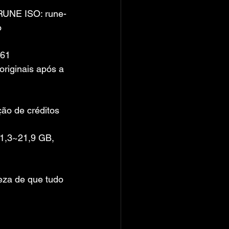
-RUNE ISO: rune-
o 
561
riginais após a 
ão de créditos 
21,3~21,9 GB, 
eza de que tudo 