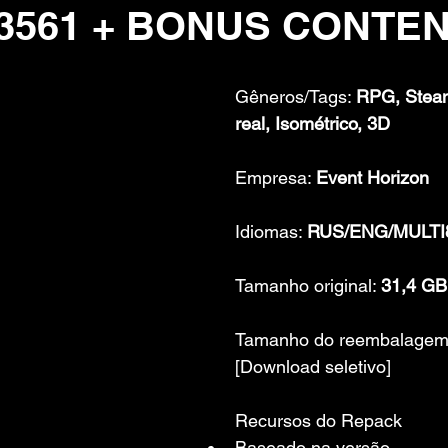
.73561 + BONUS CONTE
 de 5 estrelas.
Gêneros/Tags: 
RPG, Stea
real, Isométrico, 3D
Empresa: 
Event Horizon
Idiomas: 
RUS/ENG/MULTI
Tamanho original: 
31,4 GB
Tamanho do reembalagem
[Download seletivo]
Recursos do Repack
Baseado na versão 