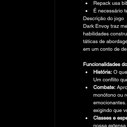
Repack usa bi
É necessário te
Descrição do jogo
Dark Envoy traz m
habilidades constr
táticas de abordag
em um conto de de
Funcionalidades do
História:
 O que
Um conflito qu
Combate:
 Apro
monótono ou re
emocionantes. 
exigindo que v
Classes e espe
nossa extensa 