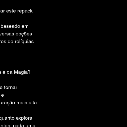
lar este repack
 baseado em 
iversas opções 
es de relíquias 
.
a e da Magia? 
e tornar 
 e 
uração mais alta 
uanto explora 
tintas, cada uma 