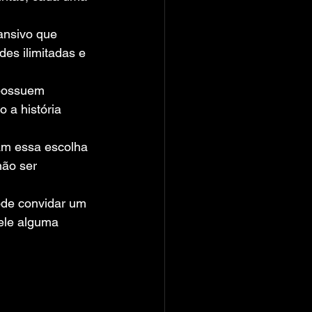
ansivo que 
es ilimitadas e 
possuem 
 a história 
am essa escolha 
ão ser 
ode convidar um 
ele alguma 