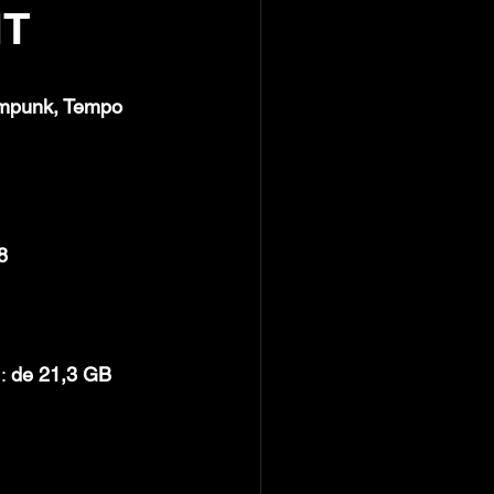
NT
mpunk, Tempo 
8
: 
de 21,3 GB