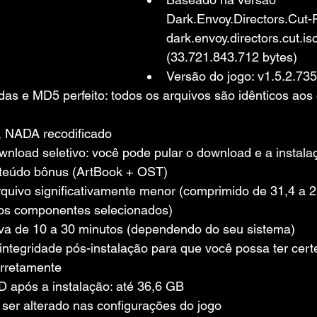
Dark.Envoy.Directors.Cut
dark.envoy.directors.cut.is
(33.721.843.712 bytes)
Versão do jogo: v1.5.2.73
s e MD5 perfeito: todos os arquivos são idênticos aos o
, NADA recodificado
nload seletivo: você pode pular o download e a instalaç
nteúdo bônus (ArtBook + OST)
uivo significativamente menor (comprimido de 31,4 a 
s componentes selecionados)
eva de 10 a 30 minutos (dependendo do seu sistema)
 integridade pós-instalação para que você possa ter cert
orretamente
 após a instalação: até 36,6 GB
ser alterado nas configurações do jogo