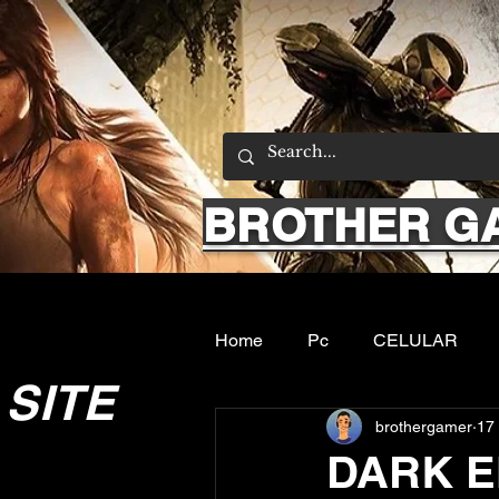
BROTHER G
Home
Pc
CELULAR
SITE
brothergamer
17 
Emuladores
Sobre nos
DARK E