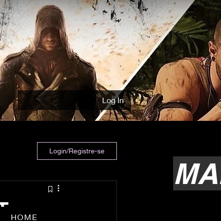
Log In
Login/Registre-se
MA
T –
HOME