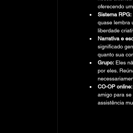
oferecendo um 
Sistema RPG:
quase lembra u
liberdade criat
Narrativa e es
significado ge
quanto sua co
Grupo:
 Eles n
por eles. Reún
necessariamen
CO-OP online:
amigo para se 
assistência mu