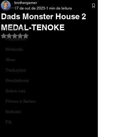
brothergamer
Home
17 de out. de 2025
1 min de leitura
Dads Monster House 2
Pc
MEDAL-TENOKE
CELULAR
Avaliado com NaN de 5 estrelas.
Playstation
Nintendo
Xbox
Traduções
Emuladores
Sobre nos
Filmes e Series
Noticias
FG