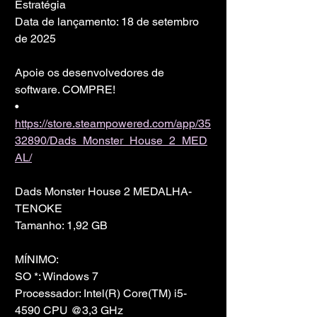
Estratégia
Data de lançamento: 18 de setembro 
de 2025
Apoie os desenvolvedores de 
software. COMPRE!
• 
https://store.steampowered.com/app/35
32890/Dads_Monster_House_2_MED
AL/
Dads Monster House 2 MEDALHA-
TENOKE
Tamanho: 1,92 GB
MÍNIMO:
SO *: Windows 7
Processador: Intel(R) Core(TM) i5-
4590 CPU @3,3 GHz