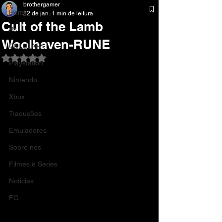
brothergamer
Home
22 de jan.
1 min de leitura
Cult of the Lamb
Pc
Woolhaven-RUNE
CELULAR
Avaliado com NaN de 5 estrelas.
Playstation
Nintendo
Xbox
Traduções
Emuladores
Sobre nos
Filmes e Series
Noticias
FG