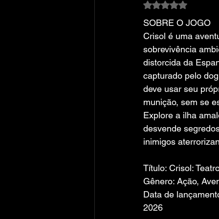
Avaliado com NaN
SOBRE O JOGO
Crisol é uma aventu
sobrevivência amb
distorcida da Esp
capturado pelo dog
deve usar seu próp
munição, sem se es
Explore a ilha ama
desvende segredos 
inimigos aterrorizan
Título: Crisol: Teat
Gênero: Ação, Ave
Data de lançamento:
2026