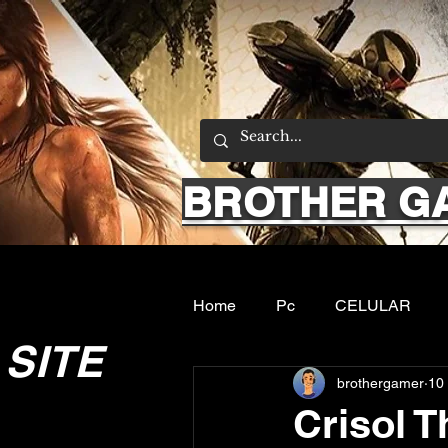
BROTHER G
Home
Pc
CELULAR
SITE
brothergamer
10 
Emuladores
Sobre nos
Crisol T