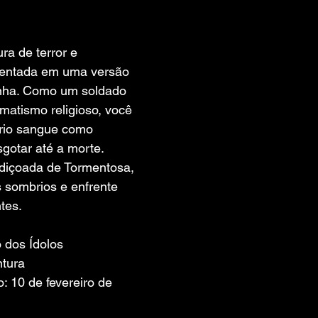
 de 5 estrelas.
ra de terror e 
ientada em uma versão 
anha. Como um soldado 
matismo religioso, você 
rio sangue como 
gotar até a morte. 
ldiçoada de Tormentosa, 
sombrios e enfrente 
tes.
ro dos Ídolos
ntura
 10 de fevereiro de 