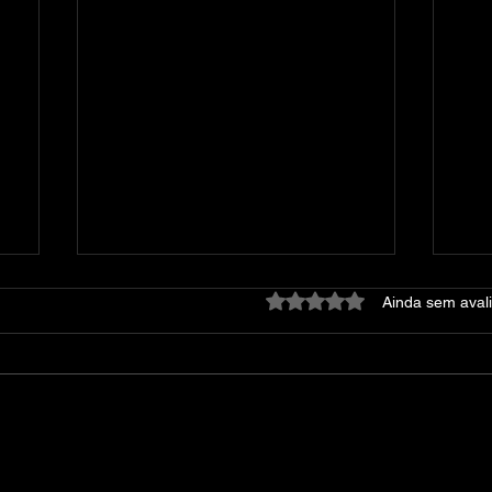
Avaliado com 0 de 5 estre
Ainda sem aval
Dying Light: Platinum
At