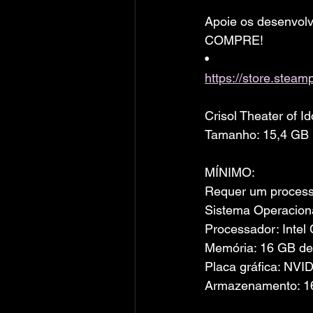
Apoie os desenvolv
COMPRE!
• 
https://store.stea
Crisol Theater of 
Tamanho: 15,4 GB
MÍNIMO:
Requer um processa
Sistema Operaciona
Processador: Inte
Memória: 16 GB d
Placa gráfica: N
Armazenamento: 16