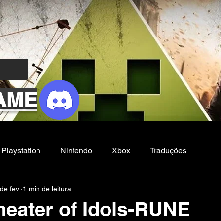
AME
Playstation
Nintendo
Xbox
Traduções
de fev.
1 min de leitura
Filmes e Series
Noticias
FG
heater of Idols-RUNE