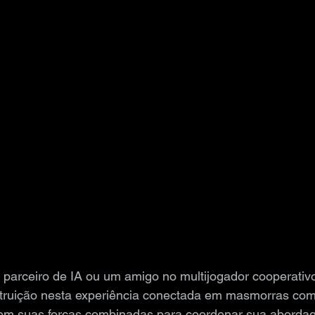
parceiro de IA ou um amigo no multijogador cooperativo
ruição nesta experiência conectada em masmorras com
 Usem suas forças combinadas para coordenar sua aborda