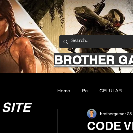
BROTHER G
Home
Pc
CELULAR
SITE
brothergamer
23 
Emuladores
Sobre nos
CODE V