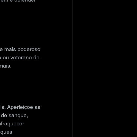
se mais poderoso 
o ou veterano de 
mais.
s. Aperfeiçoe as 
 de sangue, 
fraquecer 
aques 