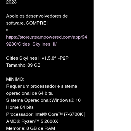
2023
Apoie os desenvolvedores de 
software. COMPRE!
• 
https://store.steampowered.com/app/94
9230/Cities_Skylines_II/
Cities Skylines II v1.5.8f1-P2P
Tamanho: 89 GB
MÍNIMO:
Requer um processador e sistema 
operacional de 64 bits.
Sistema Operacional: Windows® 10 
Home 64 bits
Processador: Intel® Core™ i7-6700K | 
AMD® Ryzen™ 5 2600X
Memória: 8 GB de RAM