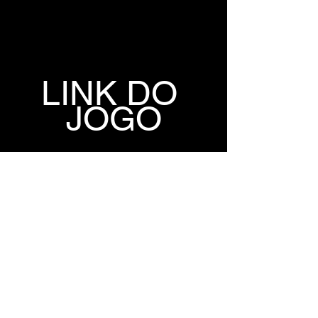
LINK DO 
JOGO
GOFILE
1FICHIER
TORRENT 