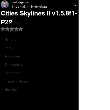
brothergamer
Home
11 de mai.
1 min de leitura
Cities Skylines II v1.5.8f1-
Pc
P2P
CELULAR
Avaliado com NaN de 5 estrelas.
Playstation
Nintendo
Xbox
Traduções
Emuladores
Sobre nos
Filmes e Series
Noticias
FG