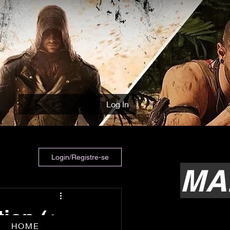
Log In
Login/Registre-se
MA
tion (+
HOME