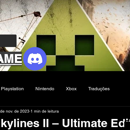
AME
Playstation
Nintendo
Xbox
Traduções
 de nov. de 2023
1 min de leitura
Filmes e Series
Noticias
FG
Skylines II – Ultimate Edi