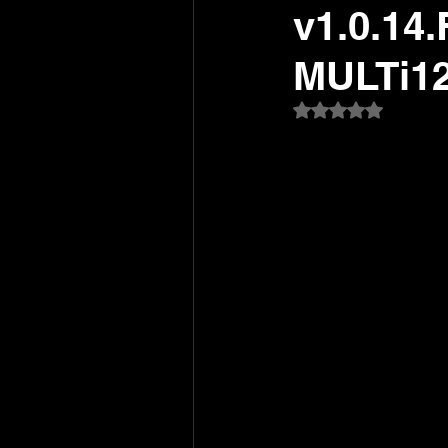
v1.0.14
MULTi12
Avaliado com NaN