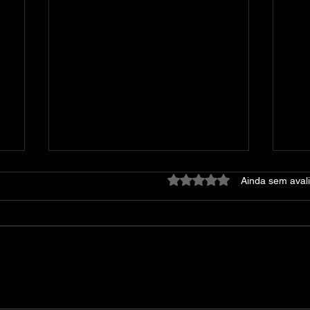
Avaliado com 0 de 5 estre
Ainda sem aval
Sephiria (v1.0.23)
The
Gu