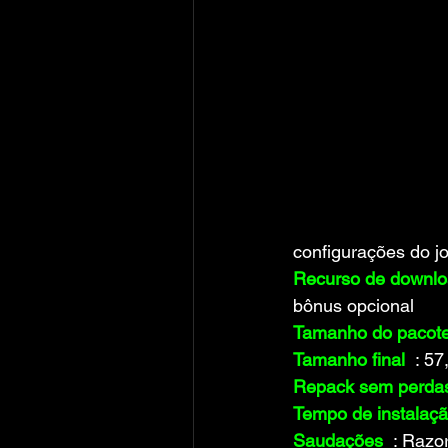
configurações do j
Recurso de downloa
bônus opcional
Tamanho do pacot
Tamanho final
 : 5
Repack sem perda
Tempo de instalaç
Saudações
 : Razo