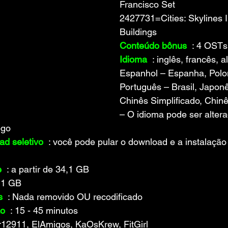
Francisco Set
2427731=Cities: Skylines 
Buildings
Conteúdo bônus
 : 4 OST
Idioma 
 : inglês, francês, a
Espanhol – Espanha, Polo
Português – Brasil, Japon
Chinês Simplificado, Chinê
– O idioma pode ser alter
ogo
d seletivo 
 : você pode pular o download e a instalaçã
e
 : a partir de 34,1 GB
7,1 GB
s
 : Nada removido OU recodificado
ão
 : 15 - 45 minutos
r12911, ElAmigos, KaOsKrew, FitGirl