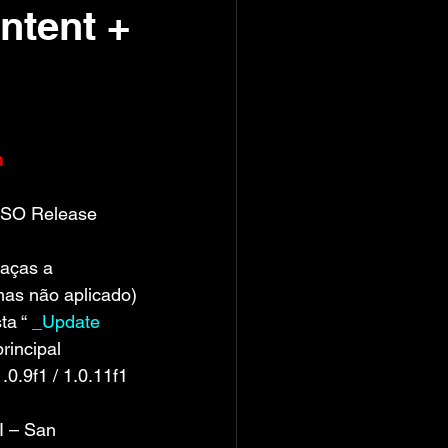
ntent +
m
 ISO Release
raças a 
mas não aplicado)
ta “
 _Update 
principal
1.0.9f1 / 1.0.11f1
I – San 