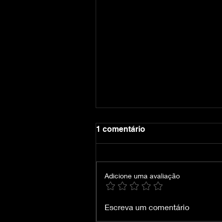
1 comentário
Adicione uma avaliação
Warhammer 40000 Space
Escreva um comentário
Marine 2 v14.0.0.1-RUNE