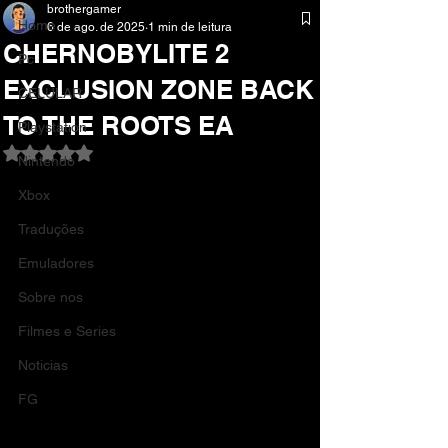
brothergamer
Home
6 de ago. de 2025
1 min de leitura
CHERNOBYLITE 2
Pc
EXCLUSION ZONE BACK
CELULAR
TO THE ROOTS EA
Playstation
Avaliado com NaN de 5 estrelas.
Nintendo
Xbox
Traduções
Emuladores
Sobre nos
Filmes e Series
Noticias
FG