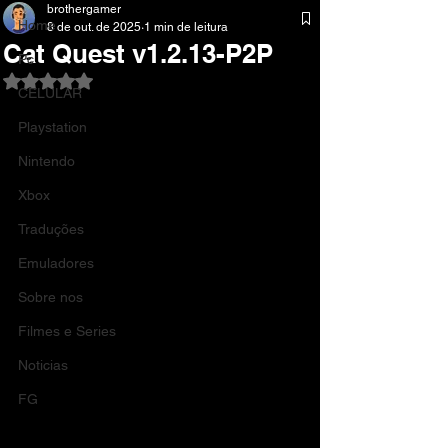
brothergamer
Home
8 de out. de 2025
1 min de leitura
Cat Quest v1.2.13-P2P
Pc
Avaliado com NaN de 5 estrelas.
CELULAR
Playstation
Nintendo
Xbox
Traduções
Emuladores
Sobre nos
Filmes e Series
Noticias
FG