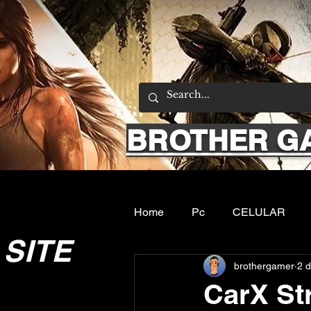
BROTHER G
Home
Pc
CELULAR
SITE
brothergamer
2 
Emuladores
Sobre nos
CarX St