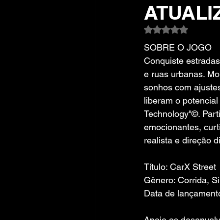
ATUALI
Avaliado com NaN
SOBRE O JOGO
Conquiste estradas
e ruas urbanas. Mo
sonhos com ajustes
liberam o potencial 
Technology"©. Parti
emocionantes, curt
realista e direção 
Título: CarX Street
Gênero: Corrida, S
Data de lançamento
Apoie os desenvolv