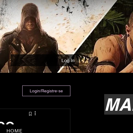
Log In
Login/Registre-se
MA
OGO
HOME