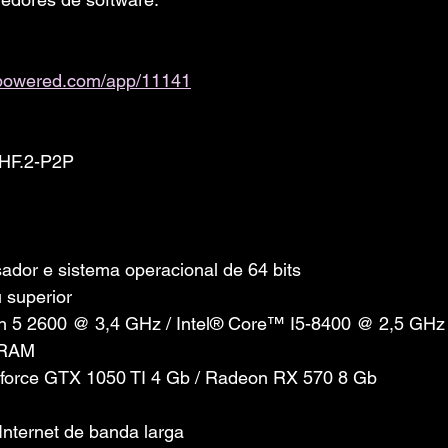
ampowered.com/app/11141
.HF.2-P2P
dor e sistema operacional de 64 bits
 superior
n 5 2600 @ 3,4 GHz / Intel® Core™ I5-8400 @ 2,5 GHz
 RAM
eforce GTX 1050 TI 4 Gb / Radeon RX 570 8 Gb
nternet de banda larga