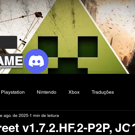
AME
Playstation
Nintendo
Xbox
Traduções
de ago. de 2025
1 min de leitura
Filmes e Series
Noticias
FG
reet v1.7.2.HF.2-P2P, J