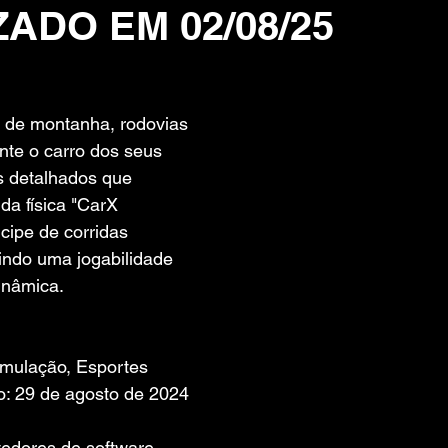
ZADO EM 02/08/25
 de 5 estrelas.
 de montanha, rodovias 
nte o carro dos seus 
 detalhados que 
da física "CarX 
cipe de corridas 
indo uma jogabilidade 
dinâmica.
imulação, Esportes
: 29 de agosto de 2024
edores de software. 