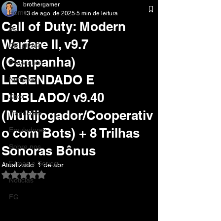
brothergamer
Home
13 de ago. de 2025
5 min de leitura
Call of Duty: Modern
Pc
Warfare II, v9.7
CELULAR
(Campanha)
Playstation
LEGENDADO E
Nintendo
DUBLADO/ v9.40
Xbox
(Multijogador/Cooperativ
Traduções
o com Bots) + 8 Trilhas
Emuladores
Sobre nos
Sonoras Bônus
Filmes e Series
Atualizado:
1 de abr.
Avaliado com NaN de 5 estrelas.
Noticias
FG