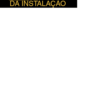
DA INSTALAÇÃO 
DESMARQUE AS 
DEMIAS 
LINGUAGEM 
DEIXANDO 
SOMENTE 
BRAZLIAN
TORRENT DO 
JOGO COM 
DUBLAGEM E 
LEGANDA
mediafire