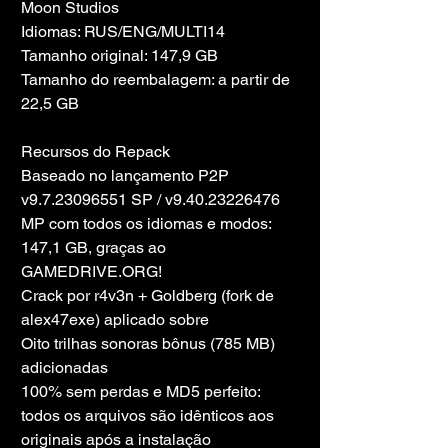
Moon Studios
Idiomas: RUS/ENG/MULTI14
Tamanho original: 147,9 GB
Tamanho do reembalagem: a partir de 
22,5 GB
Recursos do Repack
Baseado no lançamento P2P 
v9.7.23096551 SP / v9.40.23226476 
MP com todos os idiomas e modos: 
147,1 GB, graças ao 
GAMEDRIVE.ORG!
Crack por r4v3n + Goldberg (fork de 
alex47exe) aplicado sobre
Oito trilhas sonoras bônus (785 MB) 
adicionadas
100% sem perdas e MD5 perfeito: 
todos os arquivos são idênticos aos 
originais após a instalação