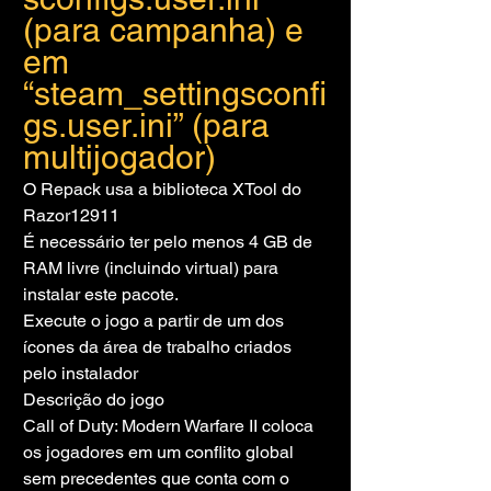
(para campanha) e 
em 
“steam_settingsconfi
gs.user.ini” (para 
multijogador)
O Repack usa a biblioteca XTool do 
Razor12911
É necessário ter pelo menos 4 GB de 
RAM livre (incluindo virtual) para 
instalar este pacote.
Execute o jogo a partir de um dos 
ícones da área de trabalho criados 
pelo instalador
Descrição do jogo
Call of Duty: Modern Warfare II coloca 
os jogadores em um conflito global 
sem precedentes que conta com o 