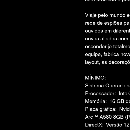
Viaje pelo mundo e
rede de espiões pa
ouvidos em diferent
novos aliados com 
esconderijo totalme
equipe, fabrica no
layout, as decoraç
MÍNIMO:
Sistema Operacion
Processador:  Int
Memória:  16 GB 
Placa gráfica:  
Arc™ A580 8GB (
DirectX:  Versão 12