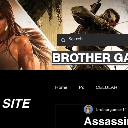
BROTHER G
Home
Pc
CELULAR
SITE
brothergamer
14
Emuladores
Sobre nos
Assassi