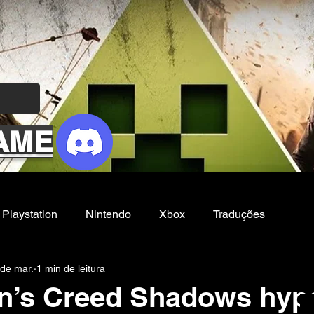
AME
Playstation
Nintendo
Xbox
Traduções
 de mar.
1 min de leitura
Filmes e Series
Noticias
FG
n’s Creed Shadows hyp