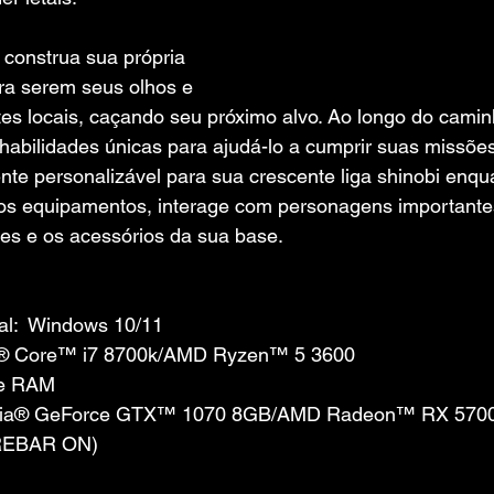
 construa sua própria 
ra serem seus olhos e 
es locais, caçando seu próximo alvo. Ao longo do caminh
habilidades únicas para ajudá-lo a cumprir suas missões
nte personalizável para sua crescente liga shinobi enqua
vos equipamentos, interage com personagens importante
ões e os acessórios da sua base.
al:  Windows 10/11
el® Core™ i7 8700k/AMD Ryzen™ 5 3600
de RAM
Nvidia® GeForce GTX™ 1070 8GB/AMD Radeon™ RX 5700
REBAR ON)