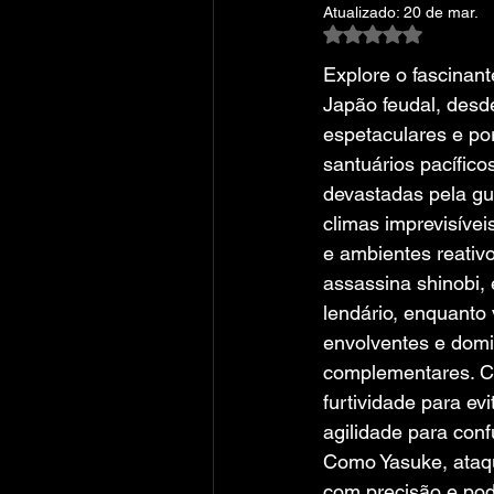
Atualizado:
20 de mar.
Avaliado com NaN
Explore o fascinan
Japão feudal, desd
espetaculares e po
santuários pacífico
devastadas pela gu
climas imprevisíve
e ambientes reativ
assassina shinobi,
lendário, enquanto 
envolventes e domi
complementares. C
furtividade para evi
agilidade para conf
Como Yasuke, ataq
com precisão e pode