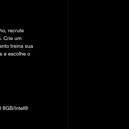
o, recrute 
. Crie um 
nto treina sua 
s e escolhe o 
 8GB/Intel® 