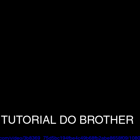
TUTORIAL DO BROTHER
tic.com/video/3b8369_75d5bc194fbe4c49b68fb2abe8658f09/1080