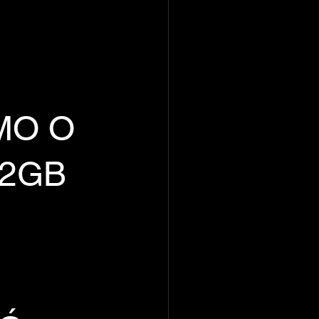
MO O
82GB