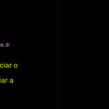
e_II/
ciar o 
ar a 