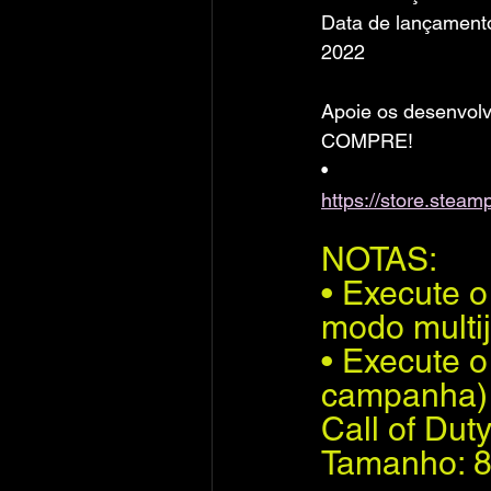
Data de lançamento
2022
Apoie os desenvolv
COMPRE!
• 
https://store.ste
NOTAS:
• Execute o 
modo multi
• Execute o 
campanha)
Call of Dut
Tamanho: 