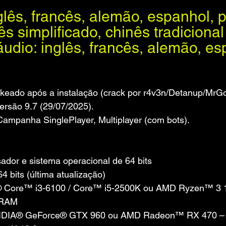
glês, francês, alemão, espanhol, p
ês simplificado, chinês tradicional
dio: inglês, francês, alemão, es
ersão 9.7 (29/07/2025).
Campanha SinglePlayer, Multiplayer (com bots).
dor e sistema operacional de 64 bits
 bits (última atualização)
l® Core™ i3-6100 / Core™ i5-2500K ou AMD Ryzen™ 3 
 RAM
NVIDIA® GeForce® GTX 960 ou AMD Radeon™ RX 470 – 