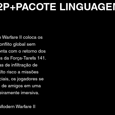
P2P+PACOTE LINGUAGE
 de 5 estrelas.
 Warfare II coloca os 
nflito global sem 
nta com o retorno dos 
s da Força-Tarefa 141. 
s de infiltração de 
to risco a missões 
iais, os jogadores se 
do de amigos em uma 
eiramente imersiva.
 Modern Warfare II