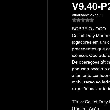
V9.40-
Atualizado:
26 de jul.
Avaliado com NaN
SOBRE O JOGO
Call of Duty Modern
jogadores em um co
precedentes que co
icônicos Operadore
De operações tática
pequena escala e al
altamente confidenc
mobilizarão ao la
experiência verdad
Título: Call of Duty
Gênero: Ação