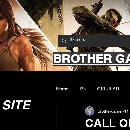
BROTHER G
Home
Pc
CELULAR
SITE
brothergamer
11
Emuladores
Sobre nos
CALL O