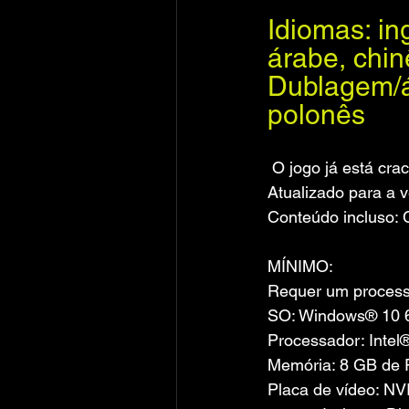
Idiomas: in
árabe, chin
Dublagem/áu
polonês
 O jogo já está crackeado após a instalação (crack por r4v3n/Detanup/MrGoldberg). 
Atualizado para a v
Conteúdo incluso: 
MÍNIMO:
Requer um processa
SO: Windows® 10 64
Processador: Inte
Memória: 8 GB de
Placa de vídeo: 