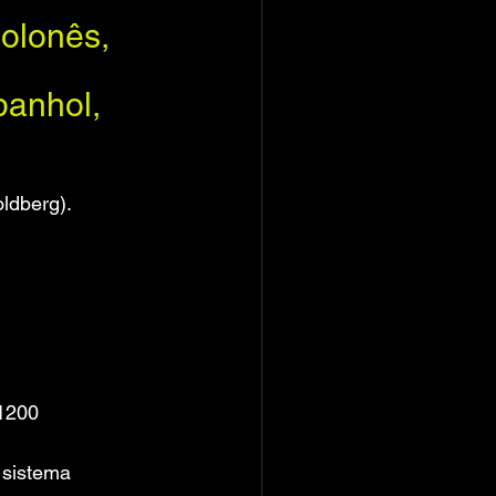
olonês, 
panhol, 
1200
sistema 