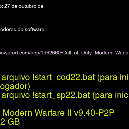
: 27 de outubro de 
edores de software. 
ampowered.com/app/1962660/Call_of_Duty_Modern_Warfar
arquivo !start_cod22.bat (para ini
jogador)
arquivo !start_sp22.bat (para inici
y Modern Warfare II v9.40-P2P
82 GB