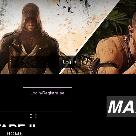
Log In
Login/Registre-se
MA
RE II
HOME