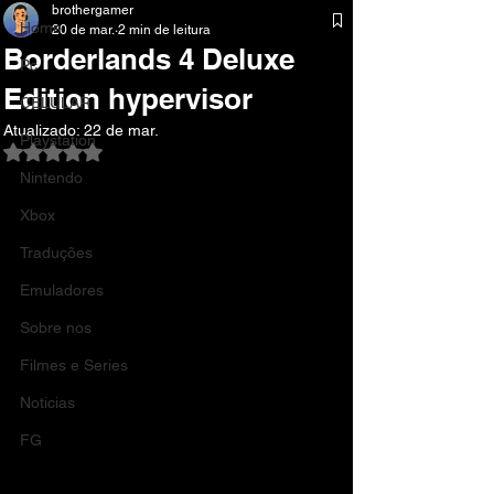
brothergamer
Home
20 de mar.
2 min de leitura
Borderlands 4 Deluxe
Pc
Edition hypervisor
CELULAR
Atualizado:
22 de mar.
Playstation
Avaliado com NaN de 5 estrelas.
Nintendo
Xbox
Traduções
Emuladores
Sobre nos
Filmes e Series
Noticias
FG