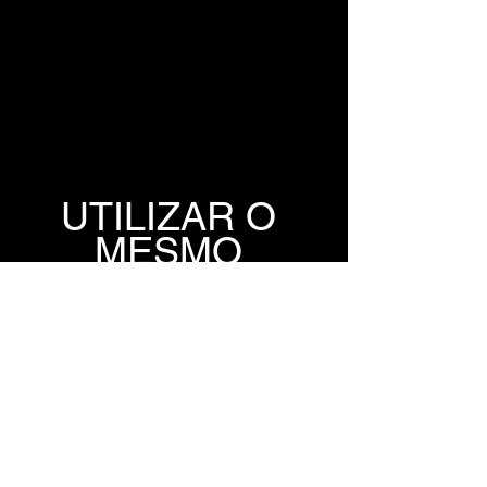
UTILIZAR O 
MESMO 
TUTORIAL DO 
Resident Evil 
Requiem
LINK