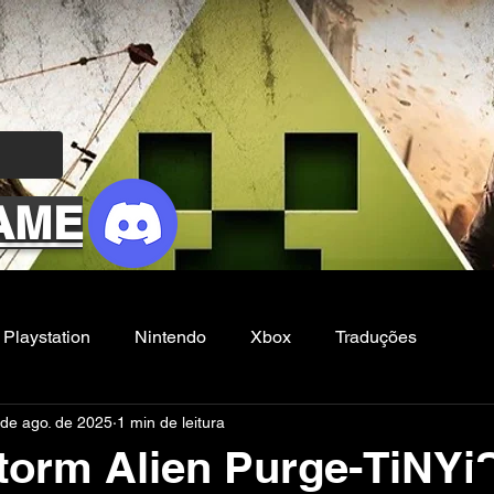
AME
Playstation
Nintendo
Xbox
Traduções
 de ago. de 2025
1 min de leitura
Filmes e Series
Noticias
FG
torm Alien Purge-TiNYi