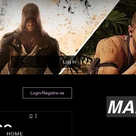
Log In
Login/Registre-se
MA
SO
HOME