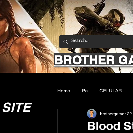
BROTHER G
Home
Pc
CELULAR
SITE
brothergamer
22
Emuladores
Sobre nos
Blood S