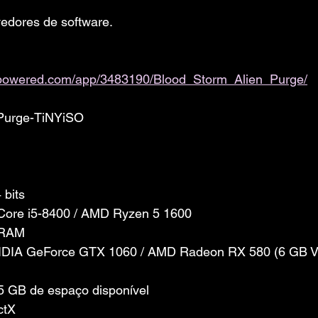
edores de software. 
ampowered.com/app/3483190/Blood_Storm_Alien_Purge/
 Purge-TiNYiSO
 bits
 Core i5-8400 / AMD Ryzen 5 1600
 RAM
NVIDIA GeForce GTX 1060 / AMD Radeon RX 580 (6 GB
 GB de espaço disponível
ctX