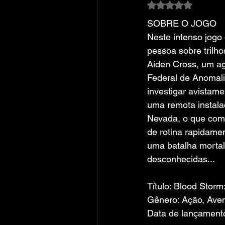
Avaliado com NaN
SOBRE O JOGO
Neste intenso jogo 
pessoa sobre trilh
Aiden Cross, um a
Federal de Anomali
investigar avistam
uma remota instala
Nevada, o que co
de rotina rapidame
uma batalha mortal 
desconhecidas...
Título: Blood Storm
Gênero: Ação, Aven
Data de lançamento