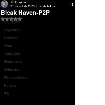
brothergamer
Home
25 de out. de 2025
1 min de leitura
Bleak Haven-P2P
Pc
Avaliado com NaN de 5 estrelas.
CELULAR
Playstation
Nintendo
Xbox
Traduções
Emuladores
Sobre nos
Filmes e Series
Noticias
FG