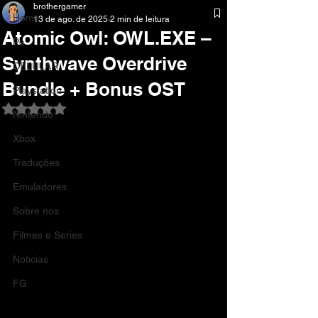
brothergamer
Home
13 de ago. de 2025
2 min de leitura
Atomic Owl: OWL.EXE –
Pc
Synthwave Overdrive
CELULAR
Bundle + Bonus OST
Playstation
Avaliado com NaN de 5 estrelas.
Nintendo
Xbox
Traduções
Emuladores
Sobre nos
Filmes e Series
Noticias
FG