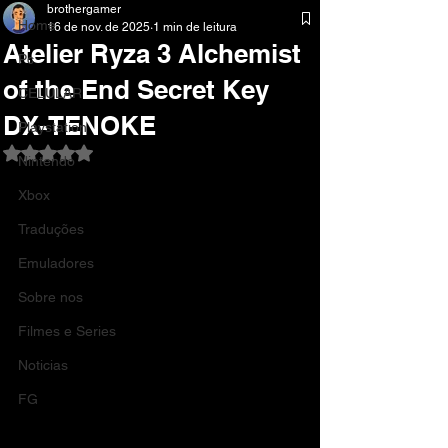
brothergamer
Home
16 de nov. de 2025
1 min de leitura
Atelier Ryza 3 Alchemist
Pc
of the End Secret Key
CELULAR
DX-TENOKE
Playstation
Avaliado com NaN de 5 estrelas.
Nintendo
Xbox
Traduções
Emuladores
Sobre nos
Filmes e Series
Noticias
FG