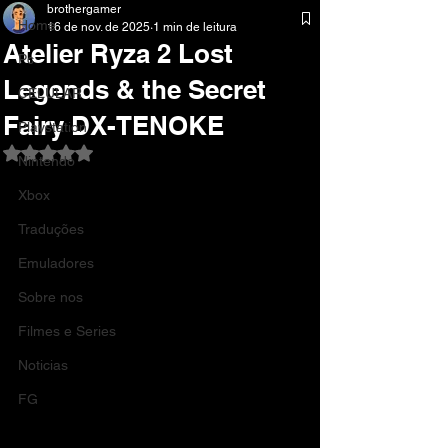
brothergamer
Home
16 de nov. de 2025
1 min de leitura
Atelier Ryza 2 Lost
Pc
Legends & the Secret
CELULAR
Fairy DX-TENOKE
Playstation
Avaliado com NaN de 5 estrelas.
Nintendo
Xbox
Traduções
Emuladores
Sobre nos
Filmes e Series
Noticias
FG