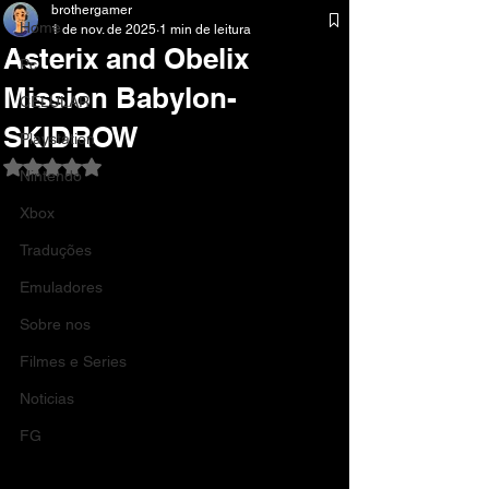
brothergamer
Home
1 de nov. de 2025
1 min de leitura
Asterix and Obelix
Pc
Mission Babylon-
CELULAR
SKIDROW
Playstation
Avaliado com NaN de 5 estrelas.
Nintendo
Xbox
Traduções
Emuladores
Sobre nos
Filmes e Series
Noticias
FG