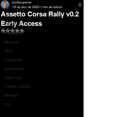
brothergamer
Home
19 de dez. de 2025
1 min de leitura
Assetto Corsa Rally v0.2
Pc
Early Access
CELULAR
Avaliado com NaN de 5 estrelas.
Playstation
Nintendo
Xbox
Traduções
Emuladores
Sobre nos
Filmes e Series
Noticias
FG