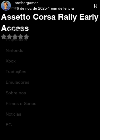
brothergamer
Home
16 de nov. de 2025
1 min de leitura
Assetto Corsa Rally Early
Pc
Access
CELULAR
Avaliado com NaN de 5 estrelas.
Playstation
Nintendo
Xbox
Traduções
Emuladores
Sobre nos
Filmes e Series
Noticias
FG