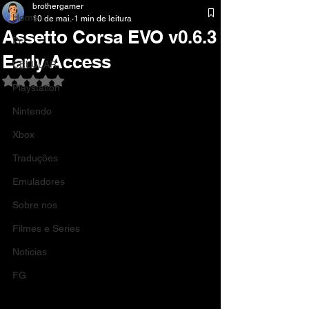
brothergamer
Home
10 de mai.
1 min de leitura
Assetto Corsa EVO v0.6.3
Pc
Early Access
CELULAR
Avaliado com NaN de 5 estrelas.
Playstation
Nintendo
Xbox
Traduções
Emuladores
Sobre nos
Filmes e Series
Noticias
FG