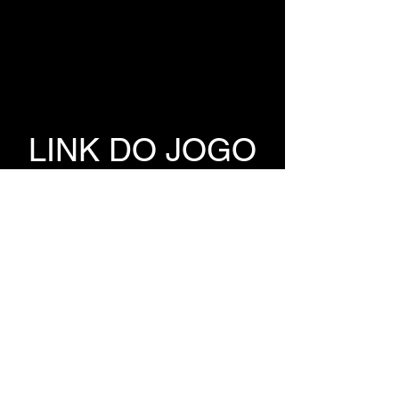
LINK DO JOGO
GOFILE
1FICHIER
TORRENT DO 
JOGO