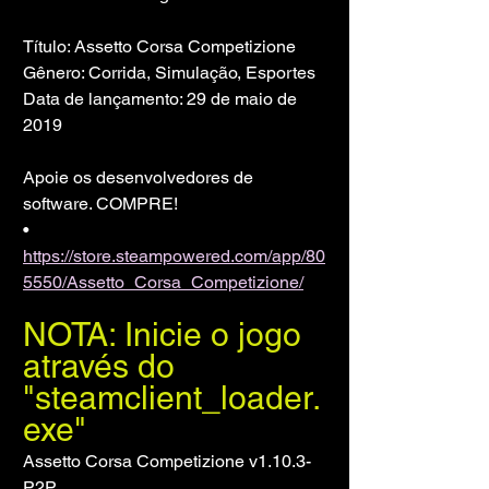
Título: Assetto Corsa Competizione
Gênero: Corrida, Simulação, Esportes
Data de lançamento: 29 de maio de 
2019
Apoie os desenvolvedores de 
software. COMPRE!
• 
https://store.steampowered.com/app/80
5550/Assetto_Corsa_Competizione/
NOTA: Inicie o jogo 
através do 
"steamclient_loader.
exe"
Assetto Corsa Competizione v1.10.3-
P2P