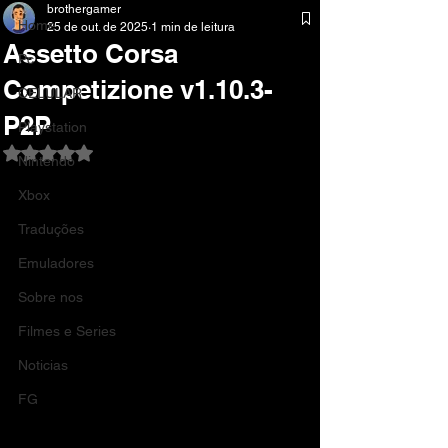
brothergamer
Home
25 de out. de 2025
1 min de leitura
Assetto Corsa
Pc
Competizione v1.10.3-
CELULAR
P2P
Playstation
Avaliado com NaN de 5 estrelas.
Nintendo
Xbox
Traduções
Emuladores
Sobre nos
Filmes e Series
Noticias
FG