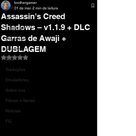
brothergamer
Home
31 de mar.
2 min de leitura
Assassin's Creed
Pc
Shadows – v1.1.9 + DLC
CELULAR
Garras de Awaji +
Playstation
DUBLAGEM
Nintendo
Avaliado com NaN de 5 estrelas.
Xbox
Traduções
Emuladores
Sobre nos
Filmes e Series
Noticias
FG