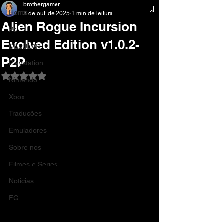
brothergamer
Home
3 de out. de 2025
1 min de leitura
Alien Rogue Incursion
Pc
Evolved Edition v1.0.2-
CELULAR
P2P
Playstation
Avaliado com NaN de 5 estrelas.
Nintendo
Xbox
Traduções
Emuladores
Sobre nos
Filmes e Series
Noticias
FG