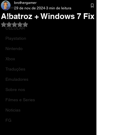
brothergamer
Home
29 de nov. de 2024
3 min de leitura
Albatroz + Windows 7 Fix
Pc
Avaliado com NaN de 5 estrelas.
CELULAR
Playstation
Nintendo
Xbox
Traduções
Emuladores
Sobre nos
Filmes e Series
Noticias
FG