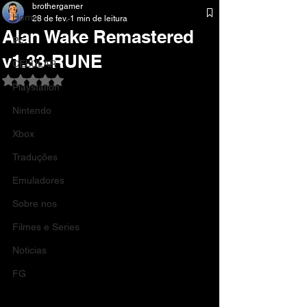
brothergamer
Home
28 de fev.
1 min de leitura
Alan Wake Remastered
Pc
v1.33-RUNE
CELULAR
Avaliado com NaN de 5 estrelas.
Playstation
Nintendo
Xbox
Traduções
Emuladores
Sobre nos
Filmes e Series
Noticias
FG