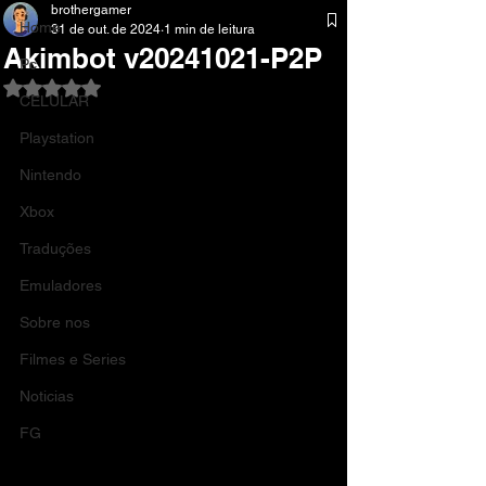
brothergamer
Home
31 de out. de 2024
1 min de leitura
Akimbot v20241021-P2P
Pc
Avaliado com NaN de 5 estrelas.
CELULAR
Playstation
Nintendo
Xbox
Traduções
Emuladores
Sobre nos
Filmes e Series
Noticias
FG