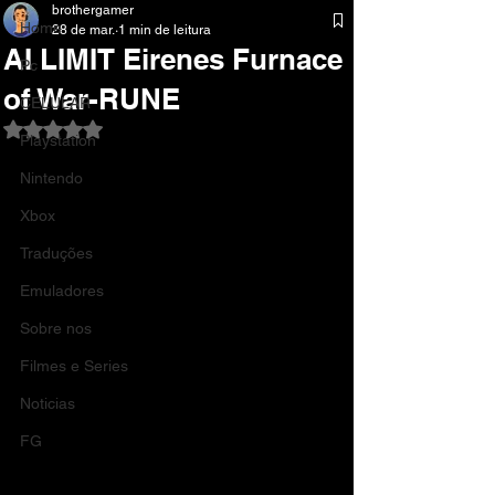
brothergamer
Home
28 de mar.
1 min de leitura
AI LIMIT Eirenes Furnace
Pc
of War-RUNE
CELULAR
Avaliado com NaN de 5 estrelas.
Playstation
Nintendo
Xbox
Traduções
Emuladores
Sobre nos
Filmes e Series
Noticias
FG