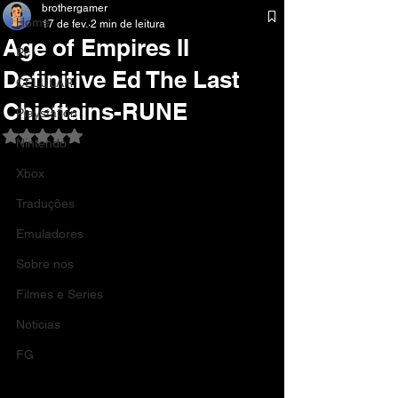
brothergamer
Home
17 de fev.
2 min de leitura
Age of Empires II
Pc
Definitive Ed The Last
CELULAR
Chieftains-RUNE
Playstation
Avaliado com NaN de 5 estrelas.
Nintendo
Xbox
Traduções
Emuladores
Sobre nos
Filmes e Series
Noticias
FG