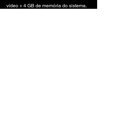
vídeo + 4 GB de memória do sistema.
TORRENT 
MAGNET