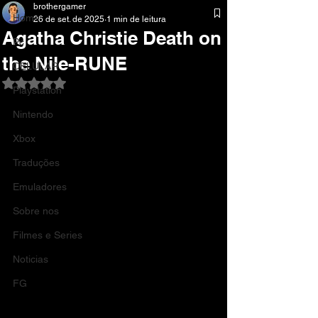
brothergamer
Home
26 de set. de 2025
1 min de leitura
Agatha Christie Death on
Pc
the Nile-RUNE
CELULAR
Avaliado com NaN de 5 estrelas.
Playstation
Nintendo
Xbox
Traduções
Emuladores
Sobre nos
Filmes e Series
Noticias
FG