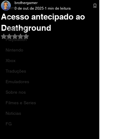
brothergamer
Home
8 de out. de 2025
1 min de leitura
Acesso antecipado ao
Pc
Deathground
CELULAR
Avaliado com NaN de 5 estrelas.
Playstation
Nintendo
Xbox
Traduções
Emuladores
Sobre nos
Filmes e Series
Noticias
FG