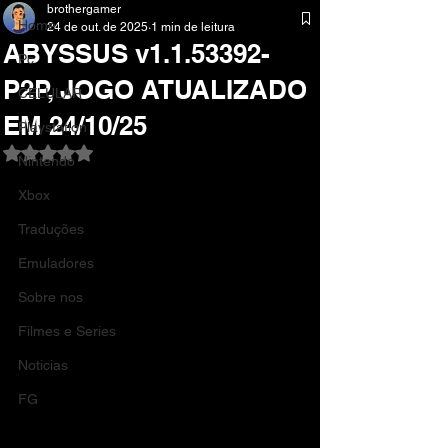
brothergamer
Home
24 de out. de 2025
1 min de leitura
ABYSSUS v1.1.53392-
Pc
P2P, JOGO ATUALIZADO
CELULAR
EM 24/10/25
Playstation
Avaliado com NaN de 5 estrelas.
Nintendo
Xbox
Traduções
Emuladores
Sobre nos
Filmes e Series
Noticias
FG