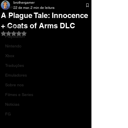
brothergamer
Home
22 de mar.
2 min de leitura
A Plague Tale: Innocence
Pc
+ Coats of Arms DLC
CELULAR
Avaliado com NaN de 5 estrelas.
Playstation
Nintendo
Xbox
Traduções
Emuladores
Sobre nos
Filmes e Series
Noticias
FG