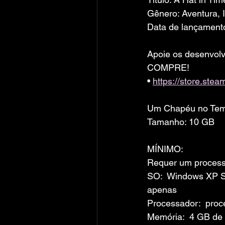
Gênero: Aventura, 
Data de lançament
Apoie os desenvolv
COMPRE!
• 
https://store.st
Um Chapéu no Te
Tamanho: 10 GB
MÍNIMO:
Requer um processa
SO:  Windows XP SP
apenas
Processador:  pro
Memória:  4 GB d