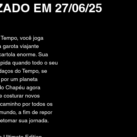
ZADO EM 27/06/25
 de 5 estrelas.
Tempo, você joga 
garota viajante 
artola enorme. Sua 
mpida quando todo o seu 
daços do Tempo, se 
 por um planeta 
do Chapéu agora 
 e costurar novos 
 caminho por todos os 
mundo, a fim de repor 
retomar sua jornada.
e Ultimate Edition