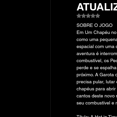
ATUALI
Avaliado com NaN
SOBRE O JOGO
Em Um Chapéu no 
como uma pequena 
espacial com uma c
aventura é interro
combustível, os Pe
perde e se espalha
próximo. A Garota 
precisa pular, lutar
chapéus para abrir
cantos deste novo 
seu combustível e 
Título: A Hat in Tim