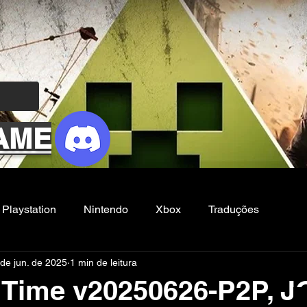
AME
Playstation
Nintendo
Xbox
Traduções
de jun. de 2025
1 min de leitura
Filmes e Series
Noticias
FG
n Time v20250626-P2P, 