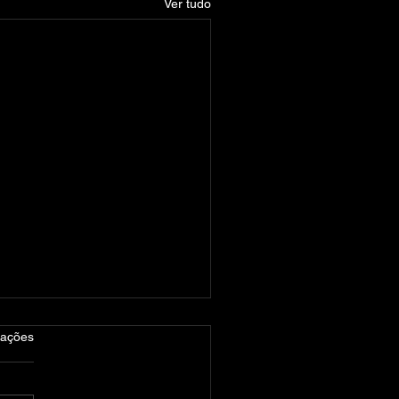
Ver tudo
las.
iações