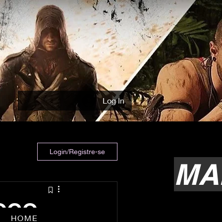
Log In
Login/Registre-se
MA
JOGO
HOME