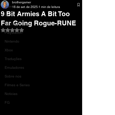
brothergamer
Home
16 de set. de 2025
1 min de leitura
9 Bit Armies A Bit Too
Pc
Far Going Rogue-RUNE
CELULAR
Avaliado com NaN de 5 estrelas.
Playstation
Nintendo
Xbox
Traduções
Emuladores
Sobre nos
Filmes e Series
Noticias
FG