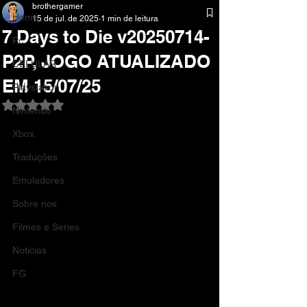
brothergamer
Home
15 de jul. de 2025
1 min de leitura
7 Days to Die v20250714-
Pc
P2P, JOGO ATUALIZADO
CELULAR
EM 15/07/25
Playstation
Avaliado com NaN de 5 estrelas.
Nintendo
Xbox
Traduções
Emuladores
Sobre nos
Filmes e Series
Noticias
FG