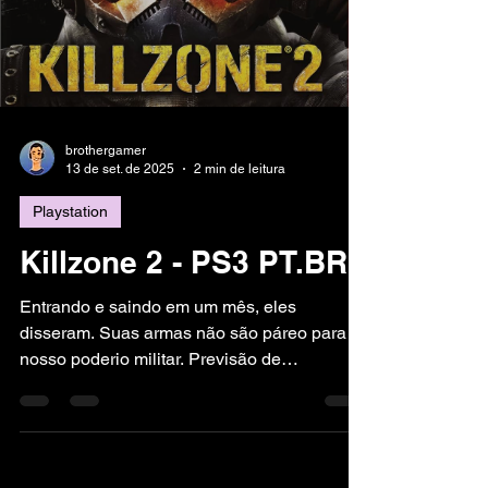
rapidamente. Além disso, movimentos
especiais e fatalities não podem faltar para
tor
brothergamer
13 de set. de 2025
2 min de leitura
Playstation
Killzone 2 - PS3 PT.BR
Entrando e saindo em um mês, eles
disseram. Suas armas não são páreo para o
nosso poderio militar. Previsão de
resistência moderada a baixa. Moral inimigo
em baixa. Eles não poderiam estar mais
errados. Bem-vindos a Helghan. Dois anos
após o ataque Helghast a Vekta, a ISA está