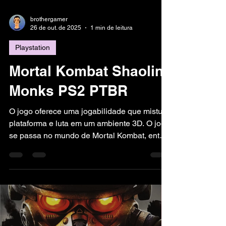
brothergamer
26 de out. de 2025
1 min de leitura
Playstation
Mortal Kombat Shaolin
Monks PS2 PTBR
O jogo oferece uma jogabilidade que mistura
plataforma e luta em um ambiente 3D. O jogo
se passa no mundo de Mortal Kombat, então
você enfrentará Liu Kang e Kung Lao
novamente. Eles lutam em diferentes reinos.
Além da jogabilidade padrão, os jogadores
podem desvendar segredos e jogar com um
amigo. O combate é rápido, então os
jogadores podem combinar ataques e
combos para eliminar os inimigos