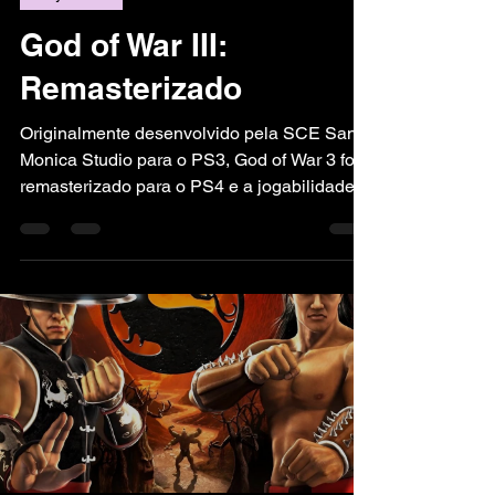
God of War III:
Remasterizado
Originalmente desenvolvido pela SCE Santa
Monica Studio para o PS3, God of War 3 foi
remasterizado para o PS4 e a jogabilidade
suporta 1080p a 60 fps. God of War 3
Remastered dá vida a batalhas épicas com
gráficos e um enredo elaborado que coloca
Kratos no centro da carnificina e da
destruição enquanto ele busca vingança
contra os deuses que o traíram. Ambientado
no reino da mitologia grega brutal, God of
War 3 Remastered é o jogo single-player que
permite aos jogadores assum