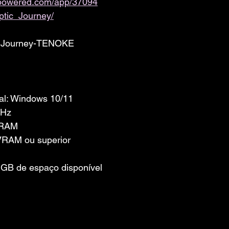
ampowered.com/app/37094
ptic_Journey/
c Journey-TENOKE
al: Windows 10/11
GHz
 RAM
 VRAM ou superior
GB de espaço disponível