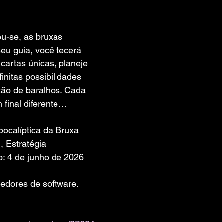
 de 5 estrelas.
u-se, as bruxas 
u guia, você tecerá 
 cartas únicas, planeje 
initas possibilidades 
ção de baralhos. Cada 
 final diferente…
pocalíptica da Bruxa
, Estratégia
: 4 de junho de 2026
edores de software. 