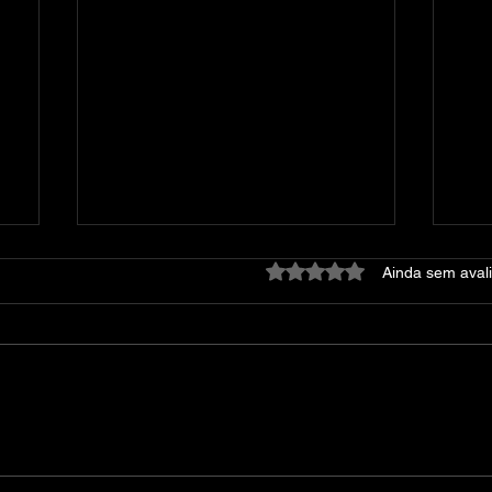
Avaliado com 0 de 5 estre
Ainda sem aval
Dying Light: Platinum
At
Edition – v1.42.0 + 52 DLCs
DE
+ DevTools + Bonus