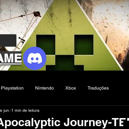
AME
Playstation
Nintendo
Xbox
Traduções
e jun.
1 min de leitura
Filmes e Series
Noticias
FG
Apocalyptic Journey-T