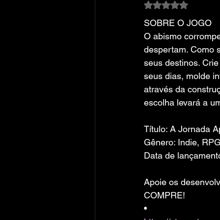
Avaliado com NaN
SOBRE O JOGO
O abismo corrompe
despertam. Como se
seus destinos. Crie
seus dias, molde inf
através da constru
escolha levará a um
Título: A Jornada A
Gênero: Indie, RPG
Data de lançamento
Apoie os desenvolv
COMPRE!
• 