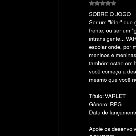
Avaliado com NaN
SOBRE O JOGO
Ser um "líder" que 
frente, ou ser um "
intransigente... V
escolar onde, por 
meninos e meninas
também estão em b
você começa a desc
mesmo que você nu
Título: VARLET
Gênero: RPG
Data de lançamento
Apoie os desenvolv