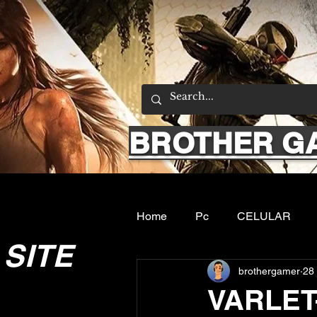
BROTHER G
Home
Pc
CELULAR
SITE
brothergamer
28
Emuladores
Sobre nos
VARLET