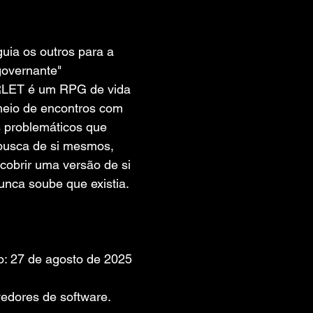
 de 5 estrelas.
guia os outros para a 
governante" 
ARLET é um RPG de vida 
meio de encontros com 
 problemáticos que 
usca de si mesmos, 
obrir uma versão de si 
nca soube que existia.
: 27 de agosto de 2025
edores de software. 