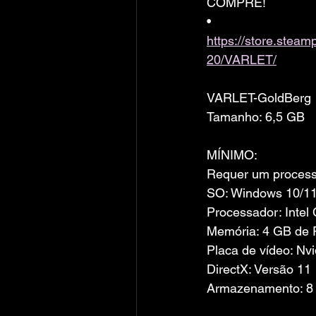
COMPRE!
• 
https://store.ste
20/VARLET/
VARLET-GoldBerg
Tamanho: 6,5 GB
MÍNIMO:
Requer um processa
SO: Windows 10/1
Processador: Intel
Memória: 4 GB de
Placa de vídeo: N
DirectX: Versão 11
Armazenamento: 8 