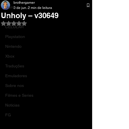
brothergamer
Home
3 de jun.
2 min de leitura
Unholy – v30649
Pc
Avaliado com NaN de 5 estrelas.
CELULAR
Playstation
Nintendo
Xbox
Traduções
Emuladores
Sobre nos
Filmes e Series
Noticias
FG