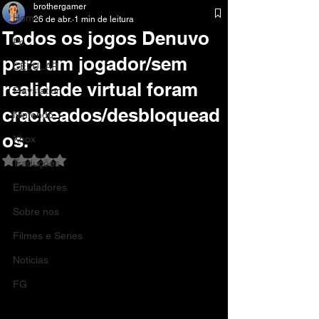
brothergamer
Home
26 de abr.
1 min de leitura
Todos os jogos Denuvo
Pc
para um jogador/sem
CELULAR
realidade virtual foram
Playstation
crackeados/desbloquead
Nintendo
os.
Xbox
Avaliado com NaN de 5 estrelas.
Traduções
Emuladores
Sobre nos
Filmes e Series
Noticias
FG