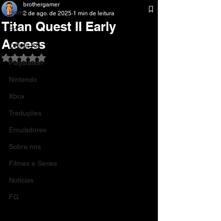
brothergamer
Home
2 de ago. de 2025
1 min de leitura
Titan Quest II Early
Pc
Access
CELULAR
Avaliado com NaN de 5 estrelas.
Playstation
Nintendo
Xbox
Traduções
Emuladores
Sobre nos
Filmes e Series
Noticias
FG